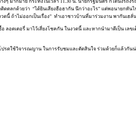
างๆ มากมาย กระทั่งในเวลา 11.30 น. นายกรัฐมนตรี ก็ได้นั่งรถงรถ
งพูดติดตลกด้วยว่า “ได้ยินเสียงฮือฮากัน นึกว่าอะไร” แต่พอนายกหันไ
งวดนี้ ถ้าไม่ออกเป็นเรื่อง” ทำเอาชาวบ้านที่มาร่วมงาน พากันเฮลั่น
 ลอตเตอรี่ มาไว้เสี่ยงโชคกัน ในงวดนี้ และหากนำมาตีเป็น เลขเด็
นั้น โปรดใช้วิจารณญาน ในการรับชมและตัดสินใจ ร่วมด้วยก็แล้วกันน