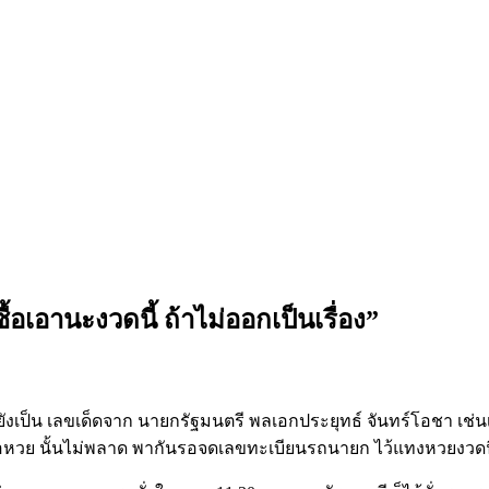
เอานะงวดนี้ ถ้าไม่ออกเป็นเรื่อง”
ังเป็น เลขเด็ดจาก นายกรัฐมนตรี พลเอกประยุทธ์ จันทร์โอชา เช่นเ
คอหวย นั้นไม่พลาด พากันรอจดเลขทะเบียนรถนายก ไว้แทงหวยงวดน