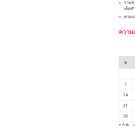
รวมข่
เด็ดสำ
หวยแม
ความเ
จ
7
14
21
28
« ก.พ.
เ