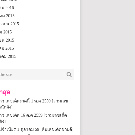
คม 2016
คม 2015
กายน 2015
ม 2015
ยน 2015
คม 2015
าคม 2015
่าสุด
าว เลขเด็ดงวดนี้ 1 พ.ศ 2559 [รวมเลข
นักดัง]
าว เลขเด็ด 16 ต.ค 2559 [รวมเลขเด็ด
ดัง]
่จำเนียร 1 ตุลาคม 59 [สิบเลขเด็ดขายดี]