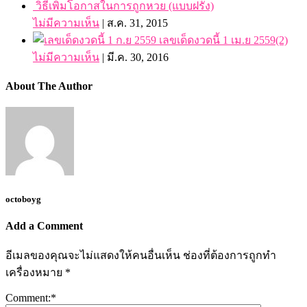
วิธีเพิ่มโอกาสในการถูกหวย (แบบฝรั่ง)
ไม่มีความเห็น
|
ส.ค. 31, 2015
เลขเด็ดงวดนี้ 1 เม.ย 2559(2)
ไม่มีความเห็น
|
มี.ค. 30, 2016
About The Author
octoboyg
Add a Comment
อีเมลของคุณจะไม่แสดงให้คนอื่นเห็น
ช่องที่ต้องการถูกทำ
เครื่องหมาย
*
Comment:
*