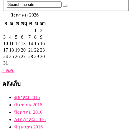
สิงหาคม 2026
จ
อ
พ
พฤ
ศ
ส
อา
1
2
3
4
5
6
7
8
9
10
11
12
13
14
15
16
17
18
19
20
21
22
23
24
25
26
27
28
29
30
31
« ต.ค.
คลังเก็บ
ตุลาคม 2016
กันยายน 2016
สิงหาคม 2016
กรกฎาคม 2016
มิถุนายน 2016