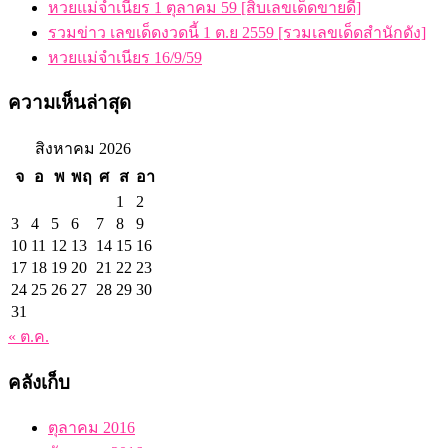
หวยแม่จำเนียร 1 ตุลาคม 59 [สิบเลขเด็ดขายดี]
รวมข่าว เลขเด็ดงวดนี้ 1 ต.ย 2559 [รวมเลขเด็ดสำนักดัง]
หวยแม่จำเนียร 16/9/59
ความเห็นล่าสุด
สิงหาคม 2026
จ
อ
พ
พฤ
ศ
ส
อา
1
2
3
4
5
6
7
8
9
10
11
12
13
14
15
16
17
18
19
20
21
22
23
24
25
26
27
28
29
30
31
« ต.ค.
คลังเก็บ
ตุลาคม 2016