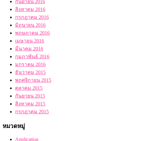
กันยายน 2016
สิงหาคม 2016
กรกฎาคม 2016
มิถุนายน 2016
พฤษภาคม 2016
เมษายน 2016
มีนาคม 2016
กุมภาพันธ์ 2016
มกราคม 2016
ธันวาคม 2015
พฤศจิกายน 2015
ตุลาคม 2015
กันยายน 2015
สิงหาคม 2015
กรกฎาคม 2015
หมวดหมู่
Application