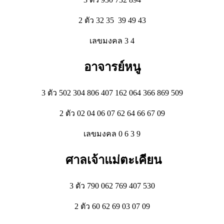
2 ตัว 32 35 39 49 43
เลขมงคล 3 4
อาจารย์หนู
3 ตัว 502 304 806 407 162 064 366 869 509
2 ตัว 02 04 06 07 62 64 66 67 09
เลขมงคล 0 6 3 9
ศาลเจ้าแม่ตะเคียน
3 ตัว 790 062 769 407 530
2 ตัว 60 62 69 03 07 09