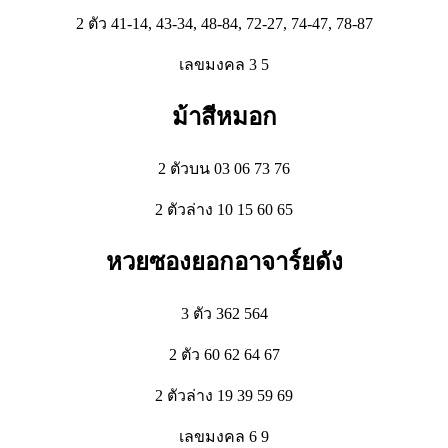
2 ตัว 41-14, 43-34, 48-84, 72-27, 74-47, 78-87
เลขมงคล 3 5
ม้าสีหมอก
2 ตัวบน 03 06 73 76
2 ตัวล่าง 10 15 60 65
หวยซองยอกอาจาร์ยดัง
3 ตัว 362 564
2 ตัว 60 62 64 67
2 ตัวล่าง 19 39 59 69
เลขมงคล 6 9