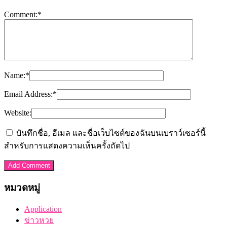
Comment:
*
Name:
*
Email Address:
*
Website:
บันทึกชื่อ, อีเมล และชื่อเว็บไซต์ของฉันบนเบราว์เซอร์นี้
สำหรับการแสดงความเห็นครั้งถัดไป
หมวดหมู่
Application
ข่าวหวย