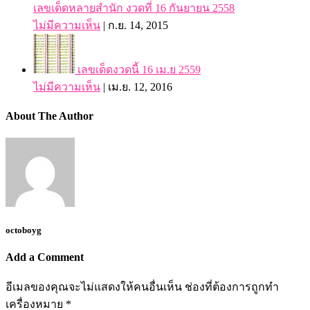
เลขเด็ดหลายสำนัก งวดที่ 16 กันยายน 2558
ไม่มีความเห็น
|
ก.ย. 14, 2015
เลขเด็ดงวดนี้ 16 เม.ย 2559
ไม่มีความเห็น
|
เม.ย. 12, 2016
About The Author
octoboyg
Add a Comment
อีเมลของคุณจะไม่แสดงให้คนอื่นเห็น
ช่องที่ต้องการถูกทำ
เครื่องหมาย
*