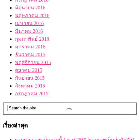
มิถุนายน 2016
พฤษภาคม 2016
เมษายน 2016
มีนาคม 2016
กุมภาพันธ์ 2016
มกราคม 2016
ธันวาคม 2015
พฤศจิกายน 2015
ตุลาคม 2015
กันยายน 2015
สิงหาคม 2015
กรกฎาคม 2015
เรื่องล่าสุด
รวมข่าว เลขเด็ดงวดนี้ 1 พ.ศ 2559 [รวมเลขเด็ดสำนักดัง]