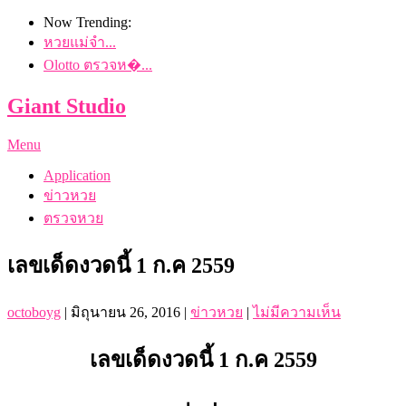
Now Trending:
หวยแม่จำ...
Olotto ตรวจห�...
Giant Studio
Menu
Application
ข่าวหวย
ตรวจหวย
เลขเด็ดงวดนี้ 1 ก.ค 2559
octoboyg
|
มิถุนายน 26, 2016
|
ข่าวหวย
|
ไม่มีความเห็น
เลขเด็ดงวดนี้ 1 ก.ค 2559