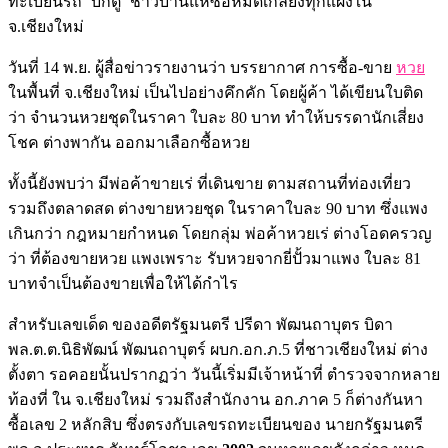
ทะเบียนรถ ‘บิ๊กตู่’ ชาวบ้านแห่ซื้อหมดเกลี้ยงทุกแผงใน
จ.เชียงใหม่
วันที่ 14 พ.ย. ผู้สื่อข่าวรายงานว่า บรรยากาศ การซื้อ-ขาย
หวย
ในพื้นที่ จ.เชียงใหม่ เป็นไปอย่างคึกคัก โดยผู้ค้า ได้เขียนใบติด
ว่า จำนวนหวยชุดในราคา ใบละ 80 บาท ทำให้บรรดานักเสี่ยง
โชค ต่างพากัน ออกมาเลือกซื้อหวย
ทั้งนี้ยังพบว่า มีพ่อค้าขายเร่ ที่เดินขาย ตามสถานที่ท่องเที่ยว
รวมถึงตลาดสด ต่างขายหวยชุด ในราคาใบละ 90 บาท ซึ่งแพง
เกินกว่า กฎหมายกำหนด โดยกลุ่ม พ่อค้าหวยเร่ ต่างโอดครวญ
ว่า ที่ต้องขายหวย แพงเพราะ รับหวยจากยี่ปั้วมาแพง ใบละ 81
บาทจำเป็นต้องขายเพื่อให้ได้กำไร
สำหรับเลขเด็ด ของอดีตรัฐมนตรี ปรีดา พัฒนถาบุตร บิดา
พล.ต.ต.นิธิพัฒน์ พัฒนถาบุตร์ ผบก.อก.ภ.5 ที่ชาวเชียงใหม่ ต่าง
ตั้งตา รอคอยนั้นปรากฏว่า วันนี้เริ่มมีเจ้าหน้าที่ ตำรวจจากหลาย
ท้องที่ ใน จ.เชียงใหม่ รวมถึงสำนักงาน อก.ภาค 5 ก็ต่างกันหา
ซื้อเลข 2 หลักสิบ ซึ่งตรงกับเลขรถทะเบียนของ นายกรัฐมนตรี