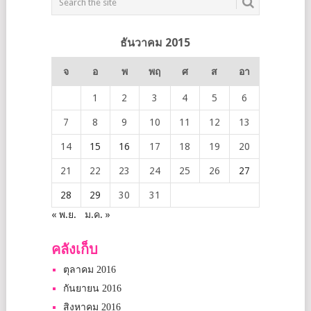
ธันวาคม 2015
จ
อ
พ
พฤ
ศ
ส
อา
1
2
3
4
5
6
7
8
9
10
11
12
13
14
15
16
17
18
19
20
21
22
23
24
25
26
27
28
29
30
31
« พ.ย.
ม.ค. »
คลังเก็บ
ตุลาคม 2016
กันยายน 2016
สิงหาคม 2016