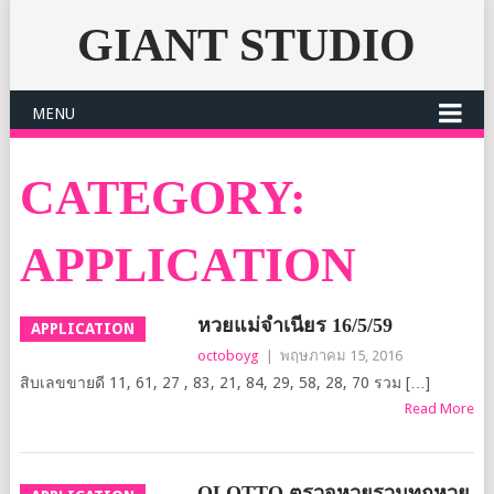
GIANT STUDIO
MENU
CATEGORY:
APPLICATION
หวยแม่จำเนียร 16/5/59
APPLICATION
octoboyg
|
พฤษภาคม 15, 2016
สิบเลขขายดี 11, 61, 27 , 83, 21, 84, 29, 58, 28, 70 รวม […]
Read More
OLOTTO ตรวจหวยรวมทุกหวย