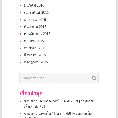
มีนาคม 2016
กุมภาพันธ์ 2016
มกราคม 2016
ธันวาคม 2015
พฤศจิกายน 2015
ตุลาคม 2015
กันยายน 2015
สิงหาคม 2015
กรกฎาคม 2015
เรื่องล่าสุด
รวมข่าว เลขเด็ดงวดนี้ 1 พ.ศ 2559 [รวมเลข
เด็ดสำนักดัง]
รวมข่าว เลขเด็ด 16 ต.ค 2559 [รวมเลขเด็ด