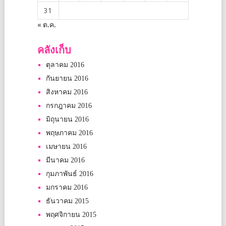
31
« ต.ค.
คลังเก็บ
ตุลาคม 2016
กันยายน 2016
สิงหาคม 2016
กรกฎาคม 2016
มิถุนายน 2016
พฤษภาคม 2016
เมษายน 2016
มีนาคม 2016
กุมภาพันธ์ 2016
มกราคม 2016
ธันวาคม 2015
พฤศจิกายน 2015