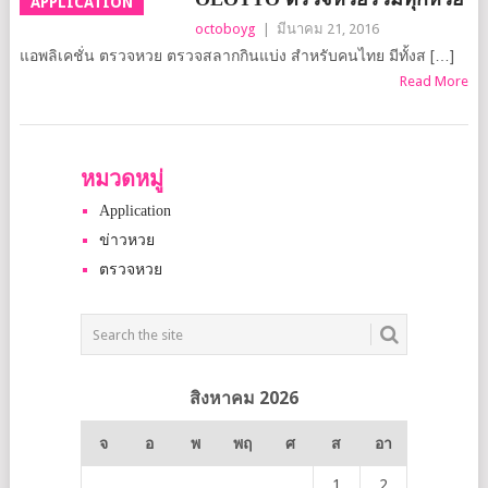
APPLICATION
octoboyg
|
มีนาคม 21, 2016
แอพลิเคชั่น ตรวจหวย ตรวจสลากกินแบ่ง สำหรับคนไทย มีทั้งส […]
Read More
POSTS
หมวดหมู่
NAVIGATION
Application
ข่าวหวย
ตรวจหวย
สิงหาคม 2026
จ
อ
พ
พฤ
ศ
ส
อา
1
2