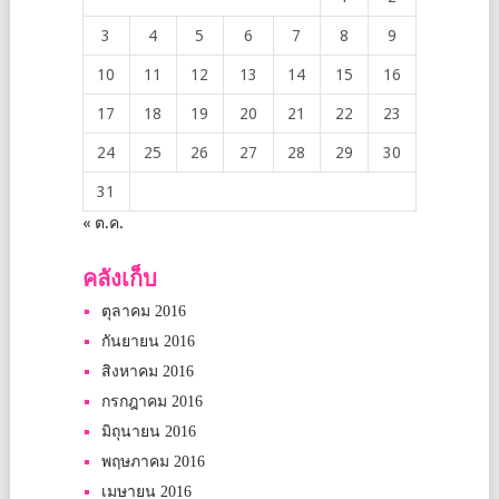
3
4
5
6
7
8
9
10
11
12
13
14
15
16
17
18
19
20
21
22
23
24
25
26
27
28
29
30
31
« ต.ค.
คลังเก็บ
ตุลาคม 2016
กันยายน 2016
สิงหาคม 2016
กรกฎาคม 2016
มิถุนายน 2016
พฤษภาคม 2016
เมษายน 2016