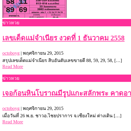
ข่าวหวย
เลขเด็ดแม่จำเนียร งวดที่ 1 ธันวาคม 2558
octoboyg
|
พฤศจิกายน 29, 2015
สรุปเลขเด็ดแม่จำเนียร สิบอันดับเลขขายดี 88, 59, 29, 58, […]
Read More
ข่าวหวย
เจอก้อนหินโบราณมีรูปแกะสลักพระ คาดอาย
octoboyg
|
พฤศจิกายน 29, 2015
เมื่อวันที่ 26 พ.ย. ชาวอ.ไชยปราการ จ.เชียงใหม่ ต่างเดิน […]
Read More
Posts