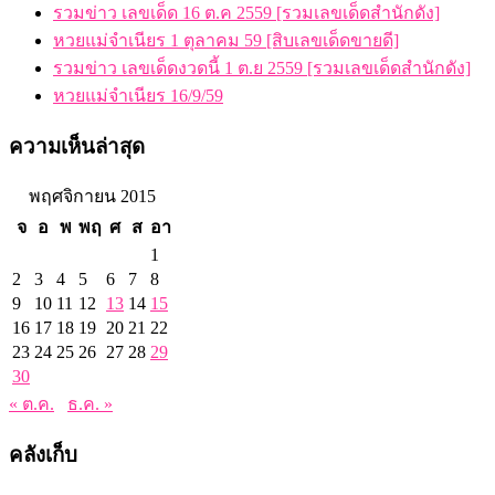
รวมข่าว เลขเด็ด 16 ต.ค 2559 [รวมเลขเด็ดสำนักดัง]
หวยแม่จำเนียร 1 ตุลาคม 59 [สิบเลขเด็ดขายดี]
รวมข่าว เลขเด็ดงวดนี้ 1 ต.ย 2559 [รวมเลขเด็ดสำนักดัง]
หวยแม่จำเนียร 16/9/59
ความเห็นล่าสุด
พฤศจิกายน 2015
จ
อ
พ
พฤ
ศ
ส
อา
1
2
3
4
5
6
7
8
9
10
11
12
13
14
15
16
17
18
19
20
21
22
23
24
25
26
27
28
29
30
« ต.ค.
ธ.ค. »
คลังเก็บ