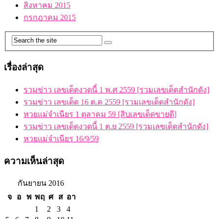
สิงหาคม 2015
กรกฎาคม 2015
เรื่องล่าสุด
รวมข่าว เลขเด็ดงวดนี้ 1 พ.ศ 2559 [รวมเลขเด็ดสำนักดัง]
รวมข่าว เลขเด็ด 16 ต.ค 2559 [รวมเลขเด็ดสำนักดัง]
หวยแม่จำเนียร 1 ตุลาคม 59 [สิบเลขเด็ดขายดี]
รวมข่าว เลขเด็ดงวดนี้ 1 ต.ย 2559 [รวมเลขเด็ดสำนักดัง]
หวยแม่จำเนียร 16/9/59
ความเห็นล่าสุด
กันยายน 2016
จ
อ
พ
พฤ
ศ
ส
อา
1
2
3
4