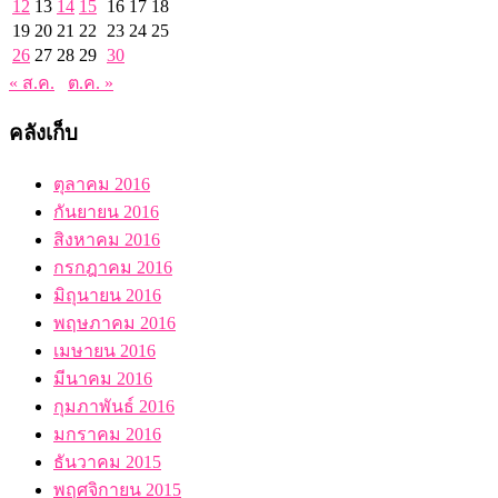
12
13
14
15
16
17
18
19
20
21
22
23
24
25
26
27
28
29
30
« ส.ค.
ต.ค. »
คลังเก็บ
ตุลาคม 2016
กันยายน 2016
สิงหาคม 2016
กรกฎาคม 2016
มิถุนายน 2016
พฤษภาคม 2016
เมษายน 2016
มีนาคม 2016
กุมภาพันธ์ 2016
มกราคม 2016
ธันวาคม 2015
พฤศจิกายน 2015