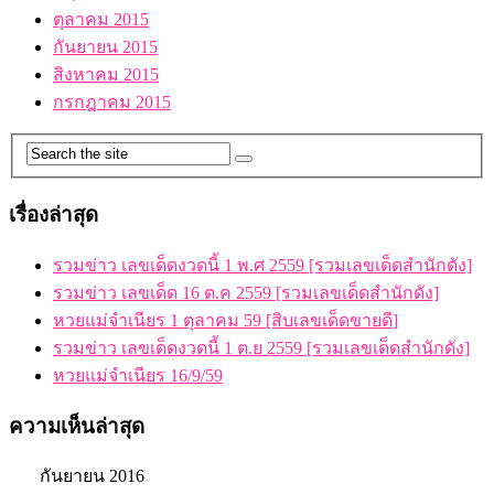
ตุลาคม 2015
กันยายน 2015
สิงหาคม 2015
กรกฎาคม 2015
เรื่องล่าสุด
รวมข่าว เลขเด็ดงวดนี้ 1 พ.ศ 2559 [รวมเลขเด็ดสำนักดัง]
รวมข่าว เลขเด็ด 16 ต.ค 2559 [รวมเลขเด็ดสำนักดัง]
หวยแม่จำเนียร 1 ตุลาคม 59 [สิบเลขเด็ดขายดี]
รวมข่าว เลขเด็ดงวดนี้ 1 ต.ย 2559 [รวมเลขเด็ดสำนักดัง]
หวยแม่จำเนียร 16/9/59
ความเห็นล่าสุด
กันยายน 2016