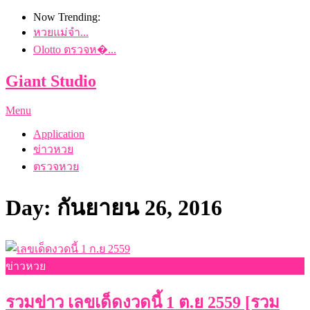
Now Trending:
หวยแม่จำ...
Olotto ตรวจห�...
Giant Studio
Menu
Application
ข่าวหวย
ตรวจหวย
Day:
กันยายน 26, 2016
ข่าวหวย
รวมข่าว เลขเด็ดงวดนี้ 1 ต.ย 2559 [รวม