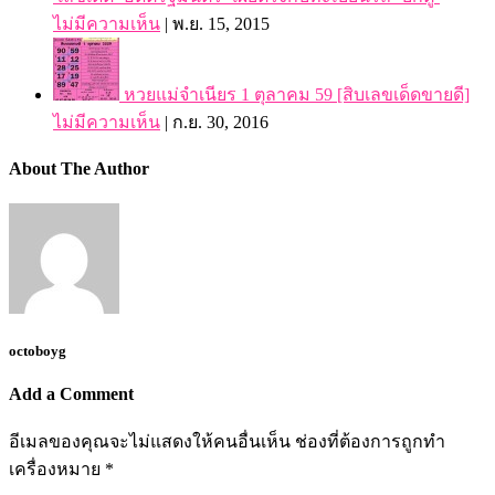
ไม่มีความเห็น
|
พ.ย. 15, 2015
หวยแม่จำเนียร 1 ตุลาคม 59 [สิบเลขเด็ดขายดี]
ไม่มีความเห็น
|
ก.ย. 30, 2016
About The Author
octoboyg
Add a Comment
อีเมลของคุณจะไม่แสดงให้คนอื่นเห็น
ช่องที่ต้องการถูกทำ
เครื่องหมาย
*