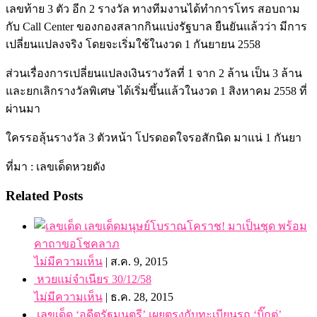
เลขท้าย 3 ตัว อีก 2 รางวัล ทางทีมงานได้ทำการโทร สอบถาม
กับ Call Center ของกองสลากกินแบ่งรัฐบาล ยืนยันแล้วว่า มีการ
เปลี่ยนแปลงจริง โดยจะเริ่มใช้ในงวด 1 กันยายน 2558
ส่วนเรื่องการเปลี่ยนแปลงเงินรางวัลที่ 1 จาก 2 ล้าน เป็น 3 ล้าน
และยกเลิกรางวัลพิเศษ ได้เริ่มขึ้นแล้วในงวด 1 สิงหาคม 2558 ที่
ผ่านมา
ใครรอลุ้นรางวัล 3 ตัวหน้า โปรดอดใจรอสักนิด มาแน่ 1 กันยา
ที่มา : เลขเด็ดหวยดัง
Related Posts
เลขเด็ดมนุษย์โบราณโคราช! มาเป็นชุด พร้อม
คาถาขอโชคลาภ
ไม่มีความเห็น
|
ส.ค. 9, 2015
หวยแม่จำเนียร 30/12/58
ไม่มีความเห็น
|
ธ.ค. 28, 2015
เลขเด็ด ‘อดีตรัฐมนตรี’ เผยตรงกับทะเบียนรถ ‘บิ๊กตู่’