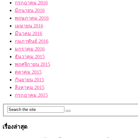
กรกฎาคม 2016
มิถุนายน 2016
พฤษภาคม 2016
เมษายน 2016
มีนาคม 2016
กุมภาพันธ์ 2016
มกราคม 2016
ธันวาคม 2015
พฤศจิกายน 2015
ตุลาคม 2015
กันยายน 2015
สิงหาคม 2015
กรกฎาคม 2015
เรื่องล่าสุด