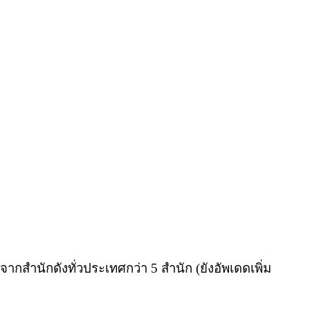
กสำนักดังทั่วประเทศกว่า 5 สำนัก (ยังอัพเดดเพิ่ม