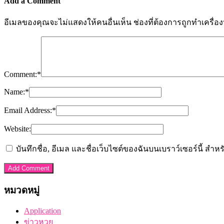
Add a Comment
อีเมลของคุณจะไม่แสดงให้คนอื่นเห็น
ช่องที่ต้องการถูกทำเครื่
Comment:
*
Name:
*
Email Address:
*
Website:
บันทึกชื่อ, อีเมล และชื่อเว็บไซต์ของฉันบนเบราว์เซอร์นี้ ส
หมวดหมู่
Application
ข่าวหวย