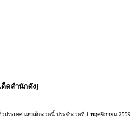
เด็ดสำนักดัง]
่วประเทศ เลขเด็ดงวดนี้ ประจำงวดที่ 1 พฤศจิกายน 2559 จา