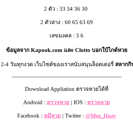
2 ตัว : 33 34 36 30
2 ตัวล่าง : 60 65 63 69
เลขมงคล : 3 6
ข้อมูลจาก Kapook.com และ Clotto บอกใบ้ไกด์หวย
-4 วันทุกงวด เว็บไซต์ของเราสนับสนุนล็อตเตอรี่
สลากกิ
———————————————————–
Download Appliation ตรวจหวยได้ที่
Android :
ตรวจหวย
| IOS :
ตรวจหวย
Facebook :
หมีหวย
| Twitter :
@Mee_Huay