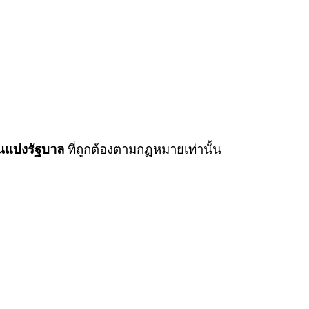
นแบ่งรัฐบาล
ที่ถูกต้องตามกฏหมายเท่านั้น