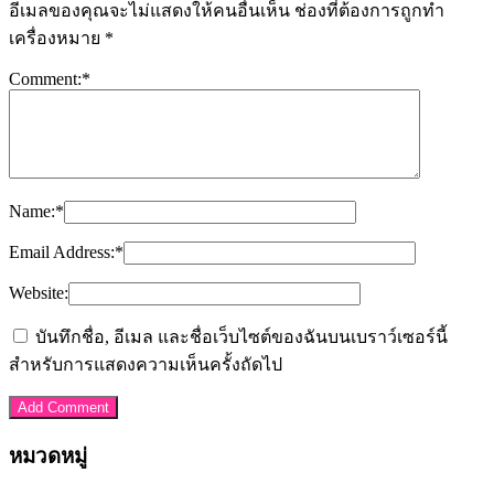
อีเมลของคุณจะไม่แสดงให้คนอื่นเห็น
ช่องที่ต้องการถูกทำ
เครื่องหมาย
*
Comment:
*
Name:
*
Email Address:
*
Website:
บันทึกชื่อ, อีเมล และชื่อเว็บไซต์ของฉันบนเบราว์เซอร์นี้
สำหรับการแสดงความเห็นครั้งถัดไป
หมวดหมู่