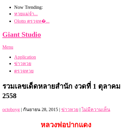
Now Trending:
หวยแม่จำ...
Olotto ตรวจห�...
Giant Studio
Menu
Application
ข่าวหวย
ตรวจหวย
รวมเลขเด็ดหลายสำนัก งวดที่ 1 ตุลาคม
2558
octoboyg
|
กันยายน 28, 2015
|
ข่าวหวย
|
ไม่มีความเห็น
หลวงพ่อปากแดง