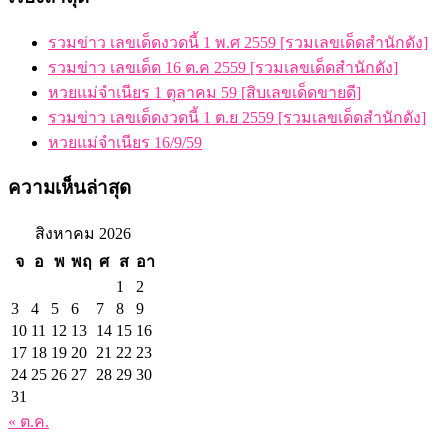
รวมข่าว เลขเด็ดงวดนี้ 1 พ.ศ 2559 [รวมเลขเด็ดสำนักดัง]
รวมข่าว เลขเด็ด 16 ต.ค 2559 [รวมเลขเด็ดสำนักดัง]
หวยแม่จำเนียร 1 ตุลาคม 59 [สิบเลขเด็ดขายดี]
รวมข่าว เลขเด็ดงวดนี้ 1 ต.ย 2559 [รวมเลขเด็ดสำนักดัง]
หวยแม่จำเนียร 16/9/59
ความเห็นล่าสุด
สิงหาคม 2026
จ
อ
พ
พฤ
ศ
ส
อา
1
2
3
4
5
6
7
8
9
10
11
12
13
14
15
16
17
18
19
20
21
22
23
24
25
26
27
28
29
30
31
« ต.ค.