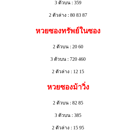
3 ตัวบน : 359
2 ตัวล่าง : 80 83 87
หวยซองทรัพย์ในซอง
2 ตัวบน : 20 60
3 ตัวบน : 720 460
2 ตัวล่าง : 12 15
หวยซองม้าวิ่ง
2 ตัวบน : 82 85
3 ตัวบน : 385
2 ตัวล่าง : 15 95