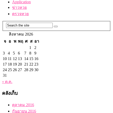
Application
ข่าวหวย
ตรวจหวย
สิงหาคม 2026
จ
อ
พ
พฤ
ศ
ส
อา
1
2
3
4
5
6
7
8
9
10
11
12
13
14
15
16
17
18
19
20
21
22
23
24
25
26
27
28
29
30
31
« ต.ค.
คลังเก็บ
ตุลาคม 2016
กันยายน 2016