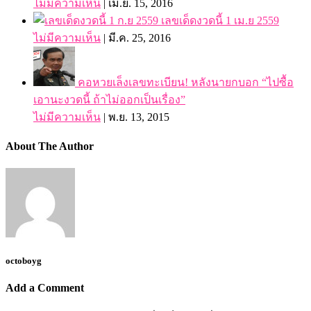
ไม่มีความเห็น
|
เม.ย. 15, 2016
เลขเด็ดงวดนี้ 1 เม.ย 2559
ไม่มีความเห็น
|
มี.ค. 25, 2016
คอหวยเล็งเลขทะเบียน! หลังนายกบอก “ไปซื้อ
เอานะงวดนี้ ถ้าไม่ออกเป็นเรื่อง”
ไม่มีความเห็น
|
พ.ย. 13, 2015
About The Author
octoboyg
Add a Comment