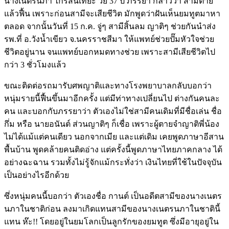
นางเนตรนภา ไกรสันเทียะ วัย 37 ปี ภรรยา กล่าวว่า สามีตาย
แล้วฟื้น เพราะก่อนสามีจะเสียชีวิต มักพูดว่าฝันเห็นยมทูตมาหา
ตลอด จากนั้นวันที่ 15 ก.ค. จู่ๆ สามีสิ้นลม ญาติๆ ช่วยกันนำส่ง
รพ.ที่ อ.วังน้ำเขียว จ.นครราชสีมา ให้แพทย์ช่วยปั๊มหัวใจช่วย
ชีวิตอยู่นาน จนแพทย์บอกหมดทางช่วย เพราะสามีเสียชีวิตไป
กว่า 3 ชั่วโมงแล้ว
ขณะติดต่อรถมารับศพญาติและทางโรงพยาบาลกลับบอกว่า
หนุ่มรายนี้ฟื้นขึ้นมาอีกครั้ง แต่มีท่าทางเปลี่ยนไป ต่างกันคนละ
คน และบอกกับภรรยาว่า ตัวเองไม่ใช่สามีคนเดิมที่มีชื่อเล่น ชื่อ
กึ่ม หรือ นายอนันต์ ส่วนญาติๆ ก็เชื่อ เพราะผู้ตายจำญาติพี่น้อง
ไม่ได้แม้แต่คนเดียว นอกจากเมีย และแต่เดิม เคยพูดภาษาอีสาน
พื้นบ้าน พูดคล้ายคนติดอ่าง แต่ครั้งนี้พูดภาษาไทยภาคกลาง ได้
อย่างฉะฉาน รวมทั้งไม่รู้จักแม้กระทั่งว่า เงินไทยที่ใช้ในปัจจุบัน
เป็นอย่างไรอีกด้วย
ซึ่งหนุ่มคนนี้บอกว่า ตัวเองชื่อ กานต์ เป็นอดีตสามีของนางเนตร
นภาในชาติก่อน ลงมาเกิดแทนสามีของนางเนตรนภาในชาตินี้
แทน ห๊ะ!! โดยอยู่ในยมโลกเป็นลูกรักของยมทูต ซึ่งมีอายุอยู่ใน