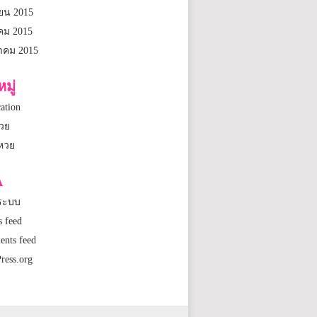
ยน 2015
คม 2015
าคม 2015
มู่
ation
วย
หวย
A
่ระบบ
s feed
nts feed
ress.org