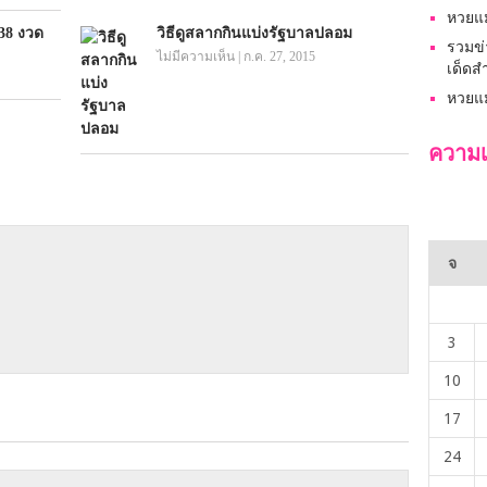
หวยแม
 38 งวด
วิธีดูสลากกินแบ่งรัฐบาลปลอม
รวมข่
ไม่มีความเห็น
|
ก.ค. 27, 2015
เด็ดสำ
หวยแม
ความเ
จ
3
10
17
24