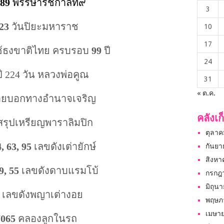
-89
พรรษารัชกาลที่๙
3
23
วันปิยะมหาราช
10
17
ใช้ธงขาติไทย ครบรอบ
99
ปี
24
ี 224 วัน หลวงพ่อคูณ
31
« ต.ค.
ายบอกทางอำนาจเจริญ
คลังเก
รุปเหรียญพาราลิมปิก
ตุลาค
4, 63, 95
เลขดังเต่ายักษ์
กันยา
สิงหา
9, 55
เลขดังดาบแรมโบ้
กรกฎ
มิถุน
เลขดังพญาเต่างอย
พฤษภ
เมษาย
7065
คลองลูกในรถ