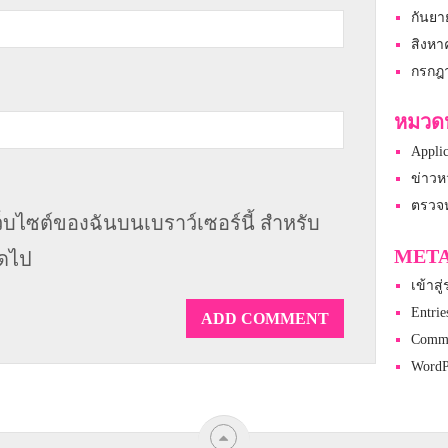
กันยา
สิงหา
กรกฎ
หมวดห
Applic
ข่าวห
ตรวจ
อเว็บไซต์ของฉันบนเบราว์เซอร์นี้ สำหรับ
MET
ัดไป
เข้าสู
Entrie
Comme
WordP