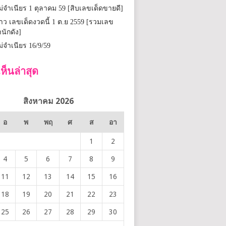
่จำเนียร 1 ตุลาคม 59 [สิบเลขเด็ดขายดี]
าว เลขเด็ดงวดนี้ 1 ต.ย 2559 [รวมเลข
นักดัง]
่จำเนียร 16/9/59
ห็นล่าสุด
สิงหาคม 2026
อ
พ
พฤ
ศ
ส
อา
1
2
4
5
6
7
8
9
11
12
13
14
15
16
18
19
20
21
22
23
25
26
27
28
29
30