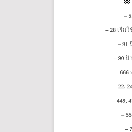
–
88
–
5
–
28
เริ่ม
–
91
ป
–
90
ป้
–
666
ส
–
22, 2
–
449, 4
–
55
–