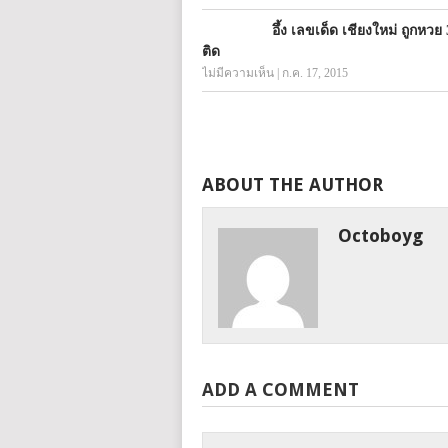
อึ้ง เลขเด็ด เชียงใหม่ ถูกหวย
ติด
ไม่มีความเห็น
|
ก.ค. 17, 2015
ABOUT THE AUTHOR
Octoboyg
ADD A COMMENT