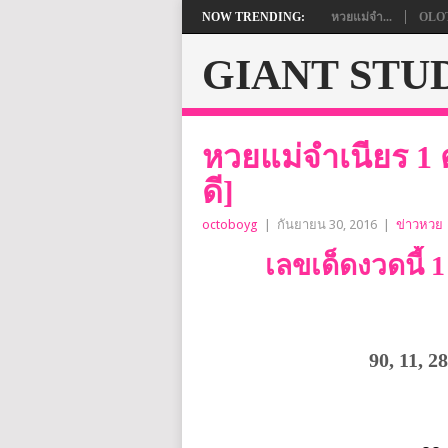
NOW TRENDING:
หวยแม่จำ...
OLOT
GIANT STU
หวยแม่จำเนียร 1 
ดี]
octoboyg
|
กันยายน 30, 2016
|
ข่าวหวย
เลขเด็ดงวดนี้ 
90, 11, 28