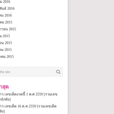
ม 2016
พันธ์ 2016
คม 2016
คม 2015
กายน 2015
ม 2015
ยน 2015
คม 2015
าคม 2015
่าสุด
าว เลขเด็ดงวดนี้ 1 พ.ศ 2559 [รวมเลข
นักดัง]
าว เลขเด็ด 16 ต.ค 2559 [รวมเลขเด็ด
ดัง]