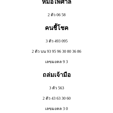
หมอไพศาล
2 ตัว 06 58
คนชี้โชค
3 ตัว 493 095
2 ตัว บน 93 95 96 30 80 36 86
เลขมงคล 9 3
ถล่มเจ้ามือ
3 ตัว 563
2 ตัว 43 63 30 60
เลขมงคล 3 0