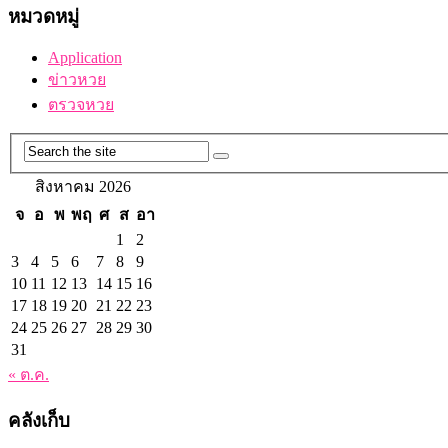
หมวดหมู่
Application
ข่าวหวย
ตรวจหวย
สิงหาคม 2026
จ
อ
พ
พฤ
ศ
ส
อา
1
2
3
4
5
6
7
8
9
10
11
12
13
14
15
16
17
18
19
20
21
22
23
24
25
26
27
28
29
30
31
« ต.ค.
คลังเก็บ