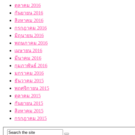
ตุลาคม 2016
กันยายน 2016
สิงหาคม 2016
กรกฎาคม 2016
มิถุนายน 2016
พฤษภาคม 2016
เมษายน 2016
มีนาคม 2016
กุมภาพันธ์ 2016
มกราคม 2016
ธันวาคม 2015
พฤศจิกายน 2015
ตุลาคม 2015
กันยายน 2015
สิงหาคม 2015
กรกฎาคม 2015