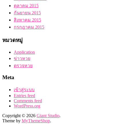
ตุลาคม 2015
กันยายน 2015
สิงหาคม 2015
กรกฎาคม 2015
หมวดหมู่
Application
ข่าวหวย
ตรวจหวย
Meta
เข้าสู่ระบบ
Entries feed
Comments feed
WordPress.org
Copyright © 2026
Giant Studio
.
Theme by
MyThemeShop
.