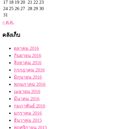
17
18
19
20
21
22
23
24
25
26
27
28
29
30
31
« ต.ค.
คลังเก็บ
ตุลาคม 2016
กันยายน 2016
สิงหาคม 2016
กรกฎาคม 2016
มิถุนายน 2016
พฤษภาคม 2016
เมษายน 2016
มีนาคม 2016
กุมภาพันธ์ 2016
มกราคม 2016
ธันวาคม 2015
พฤศจิกายน 2015