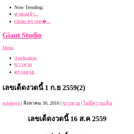
Now Trending:
หวยแม่จำ...
Olotto ตรวจห�...
Giant Studio
Menu
Application
ข่าวหวย
ตรวจหวย
เลขเด็ดงวดนี้ 1 ก.ย 2559(2)
octoboyg
|
สิงหาคม 30, 2016
|
ข่าวหวย
|
ไม่มีความเห็น
เลขเด็ดงวดนี้ 16 ส.ค 2559