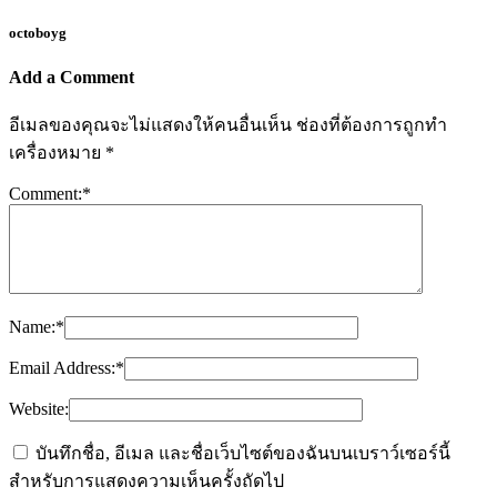
octoboyg
Add a Comment
อีเมลของคุณจะไม่แสดงให้คนอื่นเห็น
ช่องที่ต้องการถูกทำ
เครื่องหมาย
*
Comment:
*
Name:
*
Email Address:
*
Website:
บันทึกชื่อ, อีเมล และชื่อเว็บไซต์ของฉันบนเบราว์เซอร์นี้
สำหรับการแสดงความเห็นครั้งถัดไป