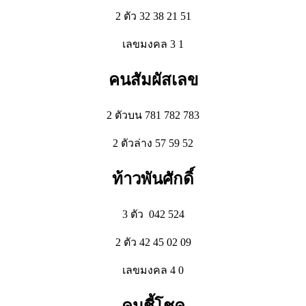
2 ตัว 32 38 21 51
เลขมงคล 3 1
คนสัมผัสเลข
2 ตัวบน 781 782 783
2 ตัวล่าง 57 59 52
ท้าวพันศักดิ์
3 ตัว 042 524
2 ตัว 42 45 02 09
เลขมงคล 4 0
คนชี้โชค