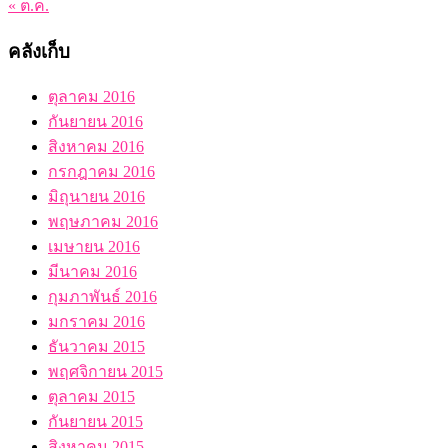
« ต.ค.
คลังเก็บ
ตุลาคม 2016
กันยายน 2016
สิงหาคม 2016
กรกฎาคม 2016
มิถุนายน 2016
พฤษภาคม 2016
เมษายน 2016
มีนาคม 2016
กุมภาพันธ์ 2016
มกราคม 2016
ธันวาคม 2015
พฤศจิกายน 2015
ตุลาคม 2015
กันยายน 2015
สิงหาคม 2015