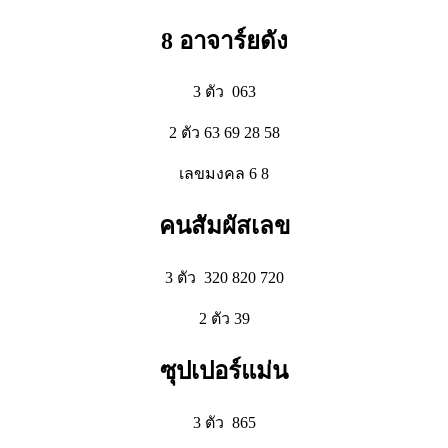
8 อาจาร์ยดัง
3 ตัว 063
2 ตัว 63 69 28 58
เลขมงคล 6 8
คนสัมผัสเลข
3 ตัว 320 820 720
2 ตัว 39
ซุปเปอร์แม่น
3 ตัว 865