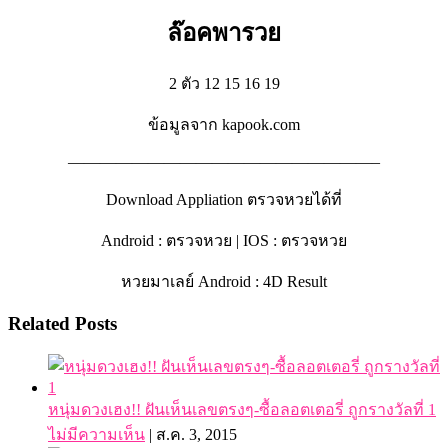
ล๊อคพารวย
2 ตัว 12 15 16 19
ข้อมูลจาก kapook.com
———————————————————–
Download Appliation ตรวจหวยได้ที่
Android : ตรวจหวย | IOS : ตรวจหวย
หวยมาเลย์ Android : 4D Result
Related Posts
หนุ่มดวงเฮง!! ฝันเห็นเลขตรงๆ-ซื้อลอตเตอรี่ ถูกรางวัลที่ 1
ไม่มีความเห็น
|
ส.ค. 3, 2015