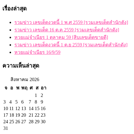
เรื่องล่าสุด
รวมข่าว เลขเด็ดงวดนี้ 1 พ.ศ 2559 [รวมเลขเด็ดสำนักดัง]
รวมข่าว เลขเด็ด 16 ต.ค 2559 [รวมเลขเด็ดสำนักดัง]
หวยแม่จำเนียร 1 ตุลาคม 59 [สิบเลขเด็ดขายดี]
รวมข่าว เลขเด็ดงวดนี้ 1 ต.ย 2559 [รวมเลขเด็ดสำนักดัง]
หวยแม่จำเนียร 16/9/59
ความเห็นล่าสุด
สิงหาคม 2026
จ
อ
พ
พฤ
ศ
ส
อา
1
2
3
4
5
6
7
8
9
10
11
12
13
14
15
16
17
18
19
20
21
22
23
24
25
26
27
28
29
30
31