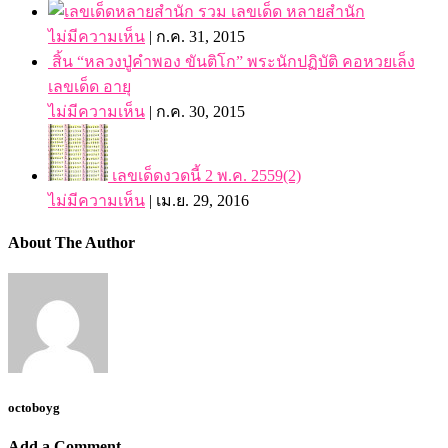
รวม เลขเด็ด หลายสำนัก
ไม่มีความเห็น
|
ก.ค. 31, 2015
สิ้น “หลวงปู่คำพอง ขันติโก” พระนักปฏิบัติ คอหวยเล็ง
เลขเด็ด อายุ
ไม่มีความเห็น
|
ก.ค. 30, 2015
เลขเด็ดงวดนี้ 2 พ.ค. 2559(2)
ไม่มีความเห็น
|
เม.ย. 29, 2016
About The Author
octoboyg
Add a Comment