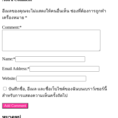
อีเมลของคุณจะไม่แสดงให้คนอื่นเห็น
ช่องที่ต้องการถูกทำ
เครื่องหมาย
*
Comment:
*
Name:
*
Email Address:
*
Website:
บันทึกชื่อ, อีเมล และชื่อเว็บไซต์ของฉันบนเบราว์เซอร์นี้
สำหรับการแสดงความเห็นครั้งถัดไป
หมวดหมู่