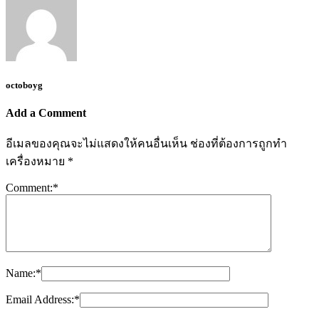
octoboyg
Add a Comment
อีเมลของคุณจะไม่แสดงให้คนอื่นเห็น
ช่องที่ต้องการถูกทำ
เครื่องหมาย
*
Comment:
*
Name:
*
Email Address:
*