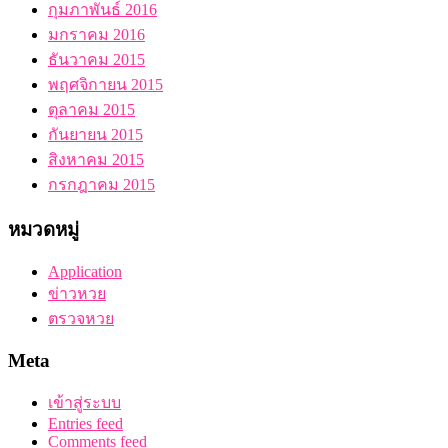
กุมภาพันธ์ 2016
มกราคม 2016
ธันวาคม 2015
พฤศจิกายน 2015
ตุลาคม 2015
กันยายน 2015
สิงหาคม 2015
กรกฎาคม 2015
หมวดหมู่
Application
ข่าวหวย
ตรวจหวย
Meta
เข้าสู่ระบบ
Entries feed
Comments feed