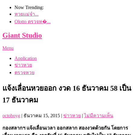
Now Trending:
หวยแม่จำ...
Olotto ตรวจห�...
Giant Studio
Menu
Application
ข่าวหวย
ตรวจหวย
แจ้งเลื่อนหวยออก งวด 16 ธันวาคม 58 เป็น
17 ธันวาคม
octoboyg
|
ธันวาคม 15, 2015
|
ข่าวหวย
|
ไม่มีความเห็น
กองสลากฯ แจ้งเลื่อนเวลา ออกสลาก สองงวดด้วยกัน โดยการ