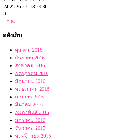
24
25
26
27
28
29
30
31
« ต.ค.
คลังเก็บ
ตุลาคม 2016
กันยายน 2016
สิงหาคม 2016
กรกฎาคม 2016
มิถุนายน 2016
พฤษภาคม 2016
เมษายน 2016
มีนาคม 2016
กุมภาพันธ์ 2016
มกราคม 2016
ธันวาคม 2015
พฤศจิกายน 2015