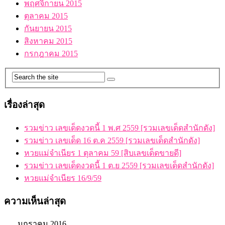
พฤศจิกายน 2015
ตุลาคม 2015
กันยายน 2015
สิงหาคม 2015
กรกฎาคม 2015
เรื่องล่าสุด
รวมข่าว เลขเด็ดงวดนี้ 1 พ.ศ 2559 [รวมเลขเด็ดสำนักดัง]
รวมข่าว เลขเด็ด 16 ต.ค 2559 [รวมเลขเด็ดสำนักดัง]
หวยแม่จำเนียร 1 ตุลาคม 59 [สิบเลขเด็ดขายดี]
รวมข่าว เลขเด็ดงวดนี้ 1 ต.ย 2559 [รวมเลขเด็ดสำนักดัง]
หวยแม่จำเนียร 16/9/59
ความเห็นล่าสุด
มกราคม 2016