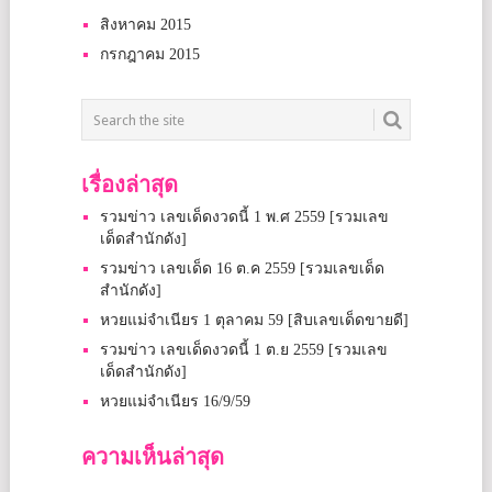
สิงหาคม 2015
กรกฎาคม 2015
เรื่องล่าสุด
รวมข่าว เลขเด็ดงวดนี้ 1 พ.ศ 2559 [รวมเลข
เด็ดสำนักดัง]
รวมข่าว เลขเด็ด 16 ต.ค 2559 [รวมเลขเด็ด
สำนักดัง]
หวยแม่จำเนียร 1 ตุลาคม 59 [สิบเลขเด็ดขายดี]
รวมข่าว เลขเด็ดงวดนี้ 1 ต.ย 2559 [รวมเลข
เด็ดสำนักดัง]
หวยแม่จำเนียร 16/9/59
ความเห็นล่าสุด