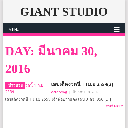
GIANT STUDIO
MENU
DAY:
มีนาคม 30,
2016
เลขเด็ดงวดนี้ 1 เม.ย 2559(2)
ข่าวหวย
octoboyg
|
มีนาคม 30, 2016
เลขเด็ดงวดนี้ 1 เม.ย 2559 เจ้าพ่อปากแดง เลข 3 ตัว: 956 […]
Read More