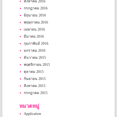
สิงหาคม 2016
กรกฎาคม 2016
มิถุนายน 2016
พฤษภาคม 2016
เมษายน 2016
มีนาคม 2016
กุมภาพันธ์ 2016
มกราคม 2016
ธันวาคม 2015
พฤศจิกายน 2015
ตุลาคม 2015
กันยายน 2015
สิงหาคม 2015
กรกฎาคม 2015
หมวดหมู่
Application