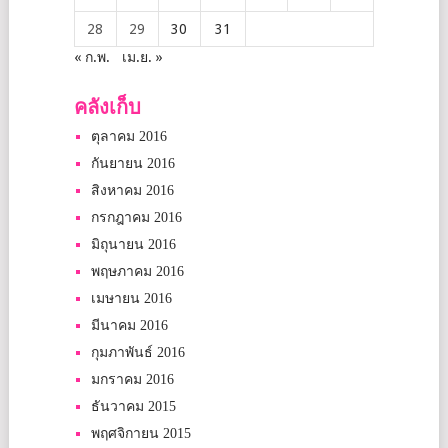
28
29
30
31
« ก.พ.
เม.ย. »
คลังเก็บ
ตุลาคม 2016
กันยายน 2016
สิงหาคม 2016
กรกฎาคม 2016
มิถุนายน 2016
พฤษภาคม 2016
เมษายน 2016
มีนาคม 2016
กุมภาพันธ์ 2016
มกราคม 2016
ธันวาคม 2015
พฤศจิกายน 2015