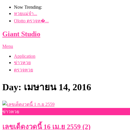
Now Trending:
หวยแม่จำ...
Olotto ตรวจห�...
Giant Studio
Menu
Application
ข่าวหวย
ตรวจหวย
Day:
เมษายน 14, 2016
ข่าวหวย
เลขเด็ดงวดนี้ 16 เม.ย 2559 (2)