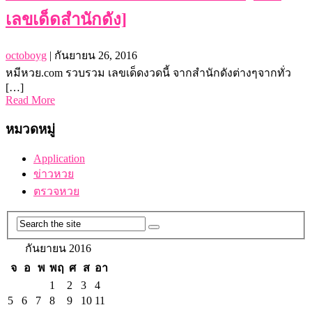
เลขเด็ดสำนักดัง]
octoboyg
|
กันยายน 26, 2016
หมีหวย.com รวบรวม เลขเด็ดงวดนี้ จากสำนักดังต่างๆจากทั่ว
[…]
Read More
Posts
หมวดหมู่
navigation
Application
ข่าวหวย
ตรวจหวย
กันยายน 2016
จ
อ
พ
พฤ
ศ
ส
อา
1
2
3
4
5
6
7
8
9
10
11