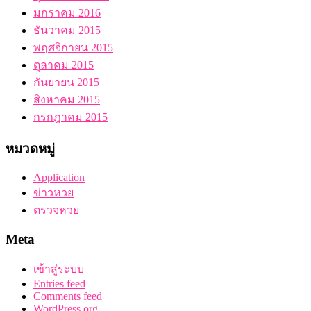
มกราคม 2016
ธันวาคม 2015
พฤศจิกายน 2015
ตุลาคม 2015
กันยายน 2015
สิงหาคม 2015
กรกฎาคม 2015
หมวดหมู่
Application
ข่าวหวย
ตรวจหวย
Meta
เข้าสู่ระบบ
Entries feed
Comments feed
WordPress.org