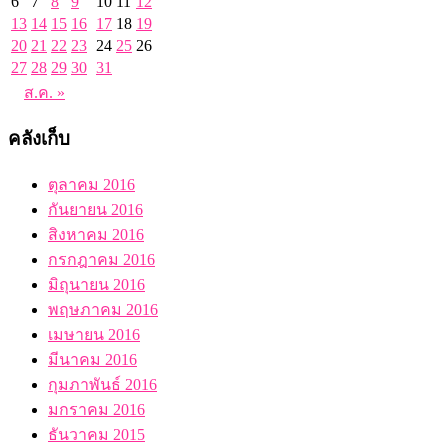
6
7
8
9
10
11
12
13
14
15
16
17
18
19
20
21
22
23
24
25
26
27
28
29
30
31
ส.ค. »
คลังเก็บ
ตุลาคม 2016
กันยายน 2016
สิงหาคม 2016
กรกฎาคม 2016
มิถุนายน 2016
พฤษภาคม 2016
เมษายน 2016
มีนาคม 2016
กุมภาพันธ์ 2016
มกราคม 2016
ธันวาคม 2015