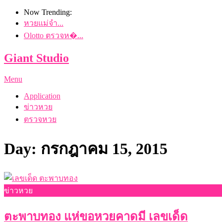
Now Trending:
หวยแม่จำ...
Olotto ตรวจห�...
Giant Studio
Menu
Application
ข่าวหวย
ตรวจหวย
Day:
กรกฎาคม 15, 2015
ข่าวหวย
ตะพาบทอง แห่ขอหวยคาดมี เลขเด็ด