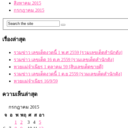
สิงหาคม 2015
กรกฎาคม 2015
เรื่องล่าสุด
รวมข่าว เลขเด็ดงวดนี้ 1 พ.ศ 2559 [รวมเลขเด็ดสำนักดัง]
รวมข่าว เลขเด็ด 16 ต.ค 2559 [รวมเลขเด็ดสำนักดัง]
หวยแม่จำเนียร 1 ตุลาคม 59 [สิบเลขเด็ดขายดี]
รวมข่าว เลขเด็ดงวดนี้ 1 ต.ย 2559 [รวมเลขเด็ดสำนักดัง]
หวยแม่จำเนียร 16/9/59
ความเห็นล่าสุด
กรกฎาคม 2015
จ
อ
พ
พฤ
ศ
ส
อา
1
2
3
4
5