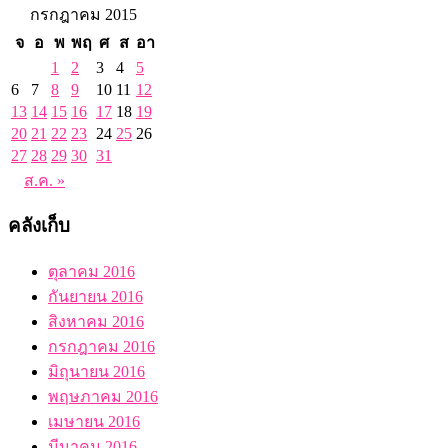
กรกฎาคม 2015
จ
อ
พ
พฤ
ศ
ส
อา
1
2
3
4
5
6
7
8
9
10
11
12
13
14
15
16
17
18
19
20
21
22
23
24
25
26
27
28
29
30
31
ส.ค. »
คลังเก็บ
ตุลาคม 2016
กันยายน 2016
สิงหาคม 2016
กรกฎาคม 2016
มิถุนายน 2016
พฤษภาคม 2016
เมษายน 2016
มีนาคม 2016