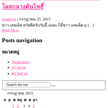
โผล่กลางต้นโพธิ์
octoboyg
|
กรกฎาคม 25, 2015
ข่าว เลขเด็ด สวัสดีครับวันนี้ olotto ก็มีข่าว เลขเด็ด ม […]
Read More
Posts navigation
หมวดหมู่
Application
ข่าวหวย
ตรวจหวย
กรกฎาคม 2015
จ
อ
พ
พฤ
ศ
ส
อา
1
2
3
4
5