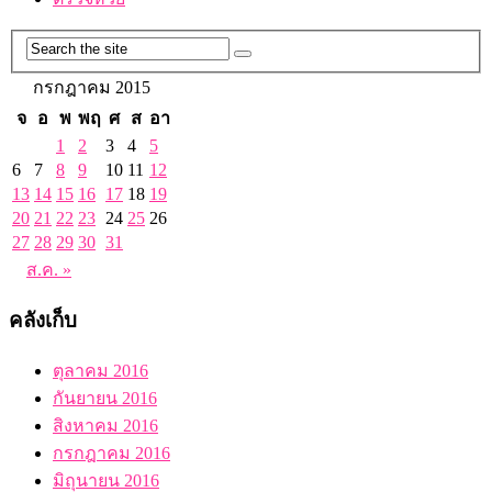
กรกฎาคม 2015
จ
อ
พ
พฤ
ศ
ส
อา
1
2
3
4
5
6
7
8
9
10
11
12
13
14
15
16
17
18
19
20
21
22
23
24
25
26
27
28
29
30
31
ส.ค. »
คลังเก็บ
ตุลาคม 2016
กันยายน 2016
สิงหาคม 2016
กรกฎาคม 2016
มิถุนายน 2016