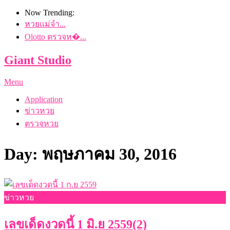
Now Trending:
หวยแม่จำ...
Olotto ตรวจห�...
Giant Studio
Menu
Application
ข่าวหวย
ตรวจหวย
Day:
พฤษภาคม 30, 2016
ข่าวหวย
เลขเด็ดงวดนี้ 1 มิ.ย 2559(2)