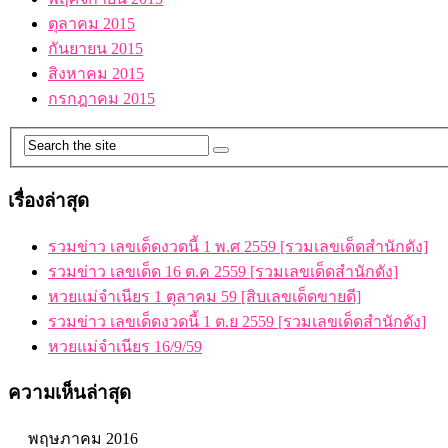
ตุลาคม 2015
กันยายน 2015
สิงหาคม 2015
กรกฎาคม 2015
เรื่องล่าสุด
รวมข่าว เลขเด็ดงวดนี้ 1 พ.ศ 2559 [รวมเลขเด็ดสำนักดัง]
รวมข่าว เลขเด็ด 16 ต.ค 2559 [รวมเลขเด็ดสำนักดัง]
หวยแม่จำเนียร 1 ตุลาคม 59 [สิบเลขเด็ดขายดี]
รวมข่าว เลขเด็ดงวดนี้ 1 ต.ย 2559 [รวมเลขเด็ดสำนักดัง]
หวยแม่จำเนียร 16/9/59
ความเห็นล่าสุด
พฤษภาคม 2016