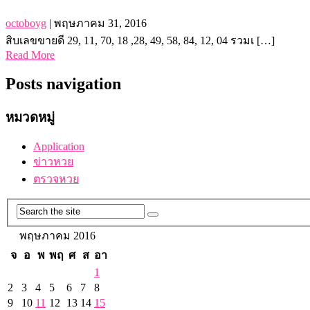
octoboyg
|
พฤษภาคม 31, 2016
สิบเลขขายดี 29, 11, 70, 18 ,28, 49, 58, 84, 12, 04 รวมเ […]
Read More
Posts navigation
หมวดหมู่
Application
ข่าวหวย
ตรวจหวย
พฤษภาคม 2016
จ
อ
พ
พฤ
ศ
ส
อา
1
2
3
4
5
6
7
8
9
10
11
12
13
14
15