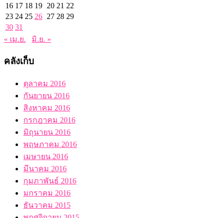
16
17
18
19
20
21
22
23
24
25
26
27
28
29
30
31
« เม.ย.
มิ.ย. »
คลังเก็บ
ตุลาคม 2016
กันยายน 2016
สิงหาคม 2016
กรกฎาคม 2016
มิถุนายน 2016
พฤษภาคม 2016
เมษายน 2016
มีนาคม 2016
กุมภาพันธ์ 2016
มกราคม 2016
ธันวาคม 2015
พฤศจิกายน 2015